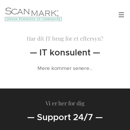
Har dit IT brug for et eftersyn?
— IT konsulent —
Mere kommer senere...
Vi er her for dig
— Support 24/7 —